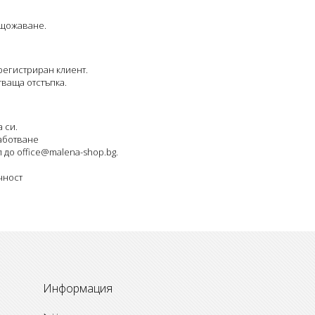
нищожаване.
регистриран клиент.
тваща отстъпка.
 си.
работване
л до
office@malena-shop.bg
.
чност
Информация