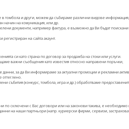
ате в томбола и други, можем да събираме различни видове информация
н начин на комуникация, или др.
делени документи, например фактура, е възможно да Ви бъдат поискан
и регистриран на сайта акаунт.
нията си като страна по договор за продажба на стоки или услуги.
ащаме важни съобщения като известия относно направени поръчки,
те данни, за да Ви информираме за актуални промоции и рекламни актив
е оттеглено.
лени събития (конкурс, томбола, игра и др.) обработваме предоставенит
 ни по сключени с Вас договори или на законови такива, е необходимо
анни на наши партньори (напр. куриерски фирми, сервизи, застраховат