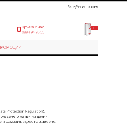
Вход
Регистрация
Връзка с нас
0
Моята количка
0894 94 95 55
ПРОМОЦИИ
a Protection Regulation).
ползването на лични данни.
е и фамилия, адрес на живеене,