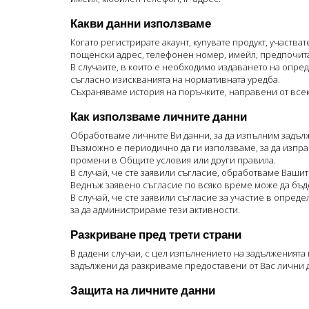
Какви данни използваме
Когато регистрирате акаунт, купувате продукт, участв
пощенски адрес, телефонен номер, имейл, предпочита
В случаите, в които е необходимо издаването на опре
съгласно изискванията на нормативната уредба.
Съхраняваме история на поръчките, направени от всек
Как използваме личните данни
Обработваме личните Ви данни, за да изпълним задълже
Възможно е периодично да ги използваме, за да изпр
промени в Общите условия или други правила.
В случай, че сте заявили съгласие, обработваме Ваши
Веднъж заявено съгласие по всяко време може да бъд
В случай, че сте заявили съгласие за участие в опреде
за да администрираме тези активности.
Разкриване пред трети страни
В дадени случаи, с цел изпълнението на задълженията
задължени да разкриваме предоставени от Вас лични д
Защита на личните данни