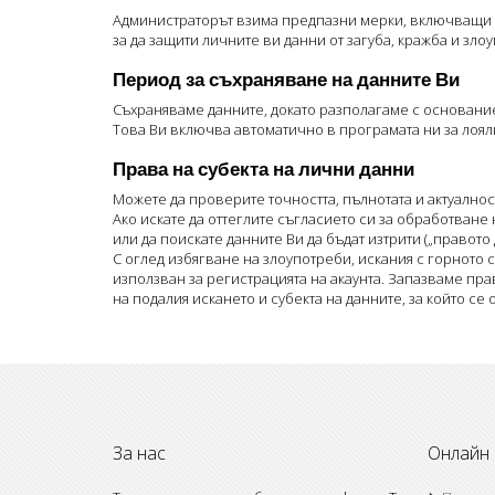
Администраторът взима предпазни мерки, включващи 
за да защити личните ви данни от загуба, кражба и зл
Период за съхраняване на данните Ви
Съхраняваме данните, докато разполагаме с основание
Това Ви включва автоматично в програмата ни за лоял
Права на субекта на лични данни
Можете да проверите точността, пълнотата и актуалностт
Ако искате да оттеглите съгласието си за обработване
или да поискате данните Ви да бъдат изтрити („правото
С оглед избягване на злоупотреби, искания с горното
използван за регистрацията на акаунта. Запазваме пр
на подалия искането и субекта на данните, за който се 
За нас
Онлайн