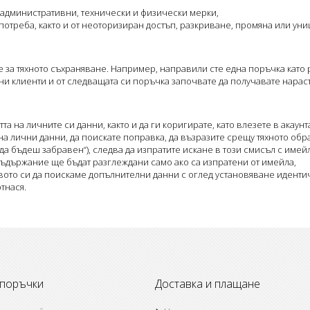
административни, технически и физически мерки,
оупотреба, както и от неоторизиран достъп, разкриване, промяна или у
 за тяхното съхраняване. Например, направили сте една поръчка като 
ни клиенти и от следващата си поръчка започвате да получавате нарас
а на личните си данни, както и да ги коригирате, като влезете в акаунта
 на лични данни, да поискате поправка, да възразите срещу тяхното об
 да бъдеш забравен“), следва да изпратите искане в този смисъл с имей
 съдържание ще бъдат разглеждани само ако са изпратени от имейла,
авото си да поискаме допълнителни данни с оглед установяване иденти
отнася.
 поръчки
Доставка и плащане