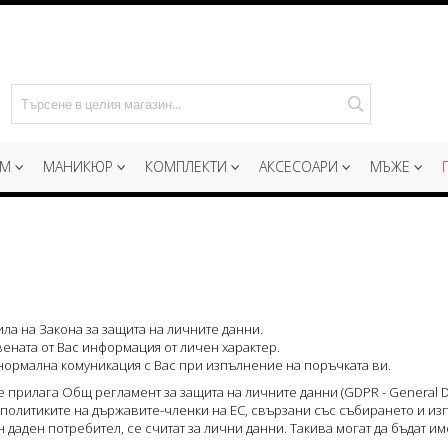
Търсене
ИМ
МАНИКЮР
КОМПЛЕКТИ
АКСЕСОАРИ
МЪЖЕ
ила на Закона за защита на личните данни.
ената от Вас информация от личен характер.
нормална комуникация с Вас при изпълнение на поръчката ви.
е прилага Общ регламент за защита на личните данни (GDPR - General Dat
и политиките на държавите-членки на ЕС, свързани със събирането и из
даден потребител, се считат за лични данни. Такива могат да бъдат им