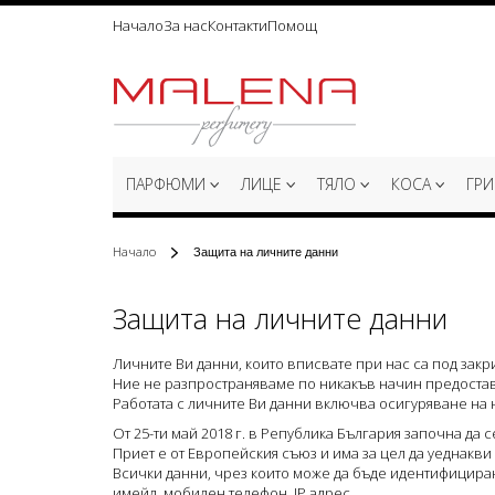
Начало
За нас
Контакти
Помощ
Прескачане
към
съдържанието
ПАРФЮМИ
ЛИЦЕ
ТЯЛО
КОСА
ГР
Начало
Защита на личните данни
Защита на личните данни
Личните Ви данни, които вписвате при нас са под закр
Ние не разпространяваме по никакъв начин предостав
Работата с личните Ви данни включва осигуряване на 
От 25-ти май 2018 г. в Република България започна да с
Приет е от Европейския съюз и има за цел да уеднакв
Всички данни, чрез които може да бъде идентифициран 
имейл, мобилен телефон, IP адрес.