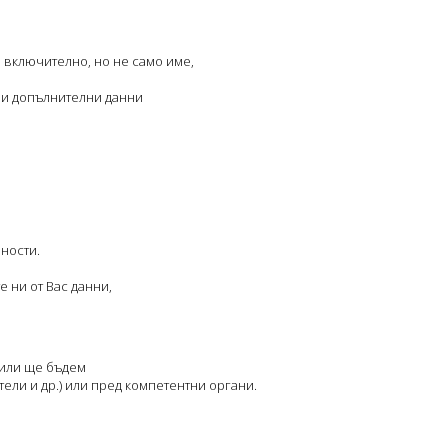
, включително, но не само име,
и и допълнителни данни
ности.
е ни от Вас данни,
 или ще бъдем
ели и др.) или пред компетентни органи.