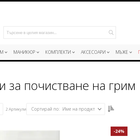
Търсене
ИМ
МАНИКЮР
КОМПЛЕКТИ
АКСЕСОАРИ
МЪЖЕ
и за почистване на грим
Настрой
Име на продукт
2
Артикули
низходяща
посока
-24%