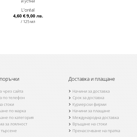
и устни
L'oréal
4,60 €
9,00 лв.
/
/ 125 мл
 поръчки
Доставка и плащане
а чрез сайта
Начини за доставка
а по телефон
Срок за доставка
а стоки
Куриерски фирми
ване по марка
Начини за плащане
ване по категория
Международна доставка
а за лоялност
Връщане на стоки
а търсене
Пренасочване на пратка