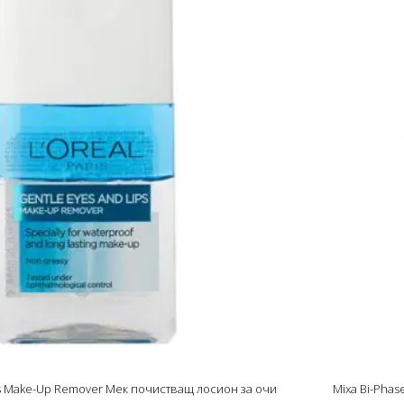
ps Make-Up Remover Мек почистващ лосион за очи
Mixa Bi-Phas