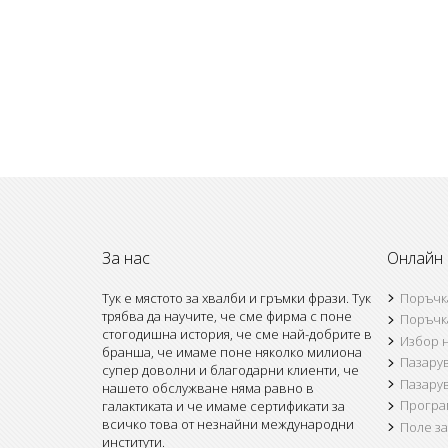
За нас
Онлайн
Тук е мястото за хвалби и гръмки фрази. Тук
Поръчк
трябва да научите, че сме фирма с поне
Поръчк
стогодишна история, че сме най-добрите в
Избор н
бранша, че имаме поне няколко милиона
Пазару
супер доволни и благодарни клиенти, че
Пазару
нашето обслужване няма равно в
Програм
галактиката и че имаме сертификати за
всичко това от незнайни международни
Поле з
институти.