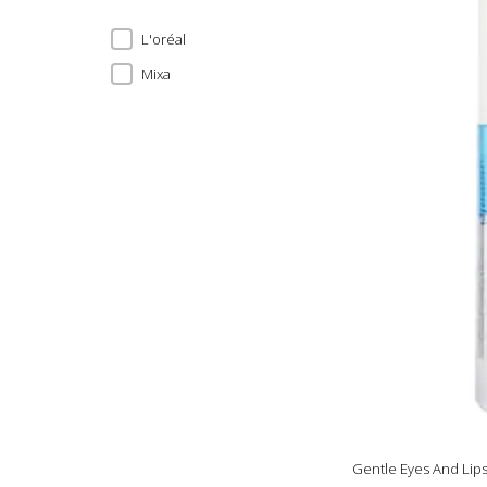
L'oréal
Mixa
Gentle Eyes And Li