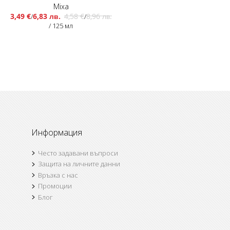
Mixa
3,49 €
6,83 лв.
4,58 €
8,96 лв.
/
/
/ 125 мл
Информация
Често задавани въпроси
Защита на личните данни
Връзка с нас
Промоции
Блог