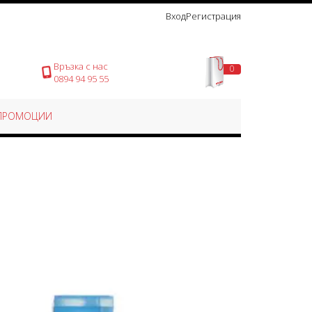
Вход
Регистрация
Връзка с нас
0
Моята количка
0894 94 95 55
ПРОМОЦИИ