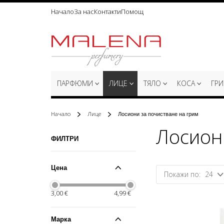
Начало
За нас
Контакти
Помощ
Прескачане
към
съдържанието
ПАРФЮМИ
ЛИЦЕ
ТЯЛО
КОСА
ГР
Начало
Лице
Лосиони за почистване на грим
Лосион
Пазаруване
ФИЛТРИ
по
Цена
24
3,00 €
4,99 €
Марка