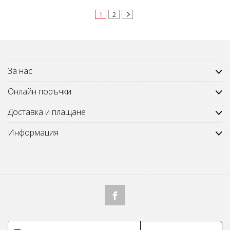
Страница
В момента четете страница
Страница
Страница
Следващ
1
2
За нас
Онлайн поръчки
Доставка и плащане
Информация