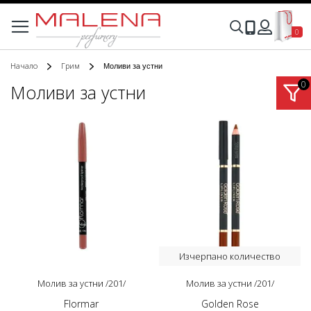
Моята
Търсене
0
Вход
Начало
Грим
Моливи за устни
Моливи за устни
Изчерпано количество
Молив за устни /201/
Молив за устни /201/
Flormar
Golden Rose