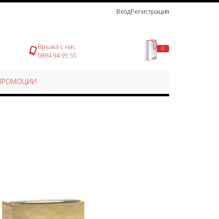
Вход
Регистрация
Връзка с нас
0
Моята количка
0894 94 95 55
ПРОМОЦИИ