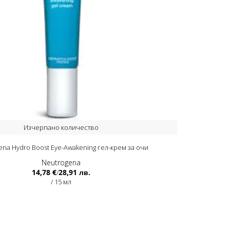
Изчерпано количество
ena Hydro Boost Еye-Аwakening гел-крем за очи
Neutrogena
14,78 €
28,91 лв.
/
/ 15 мл