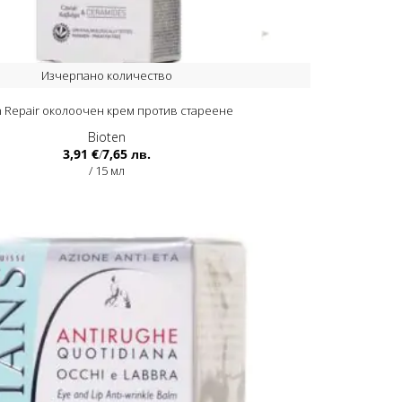
Изчерпано количество
n Repair околоочен крем против стареене
Bioten
3,91 €
7,65 лв.
/
/ 15 мл