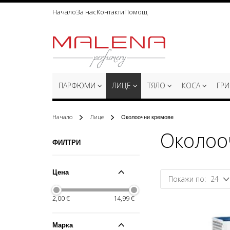
Начало
За нас
Контакти
Помощ
Прескачане
към
съдържанието
ПАРФЮМИ
ЛИЦЕ
ТЯЛО
КОСА
ГР
Начало
Лице
Околоочни кремове
Околоо
Пазаруване
ФИЛТРИ
по
Цена
24
2,00 €
14,99 €
Марка