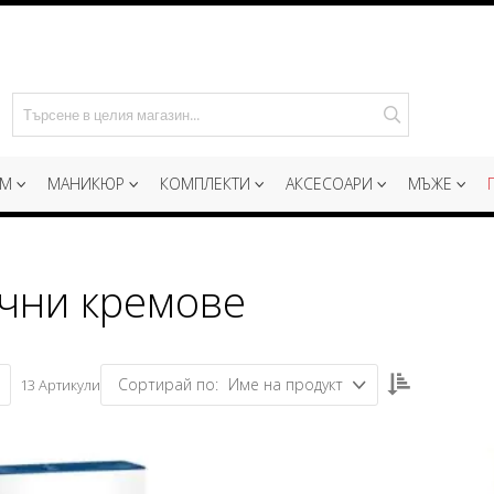
Търсене
ИМ
МАНИКЮР
КОМПЛЕКТИ
АКСЕСОАРИ
МЪЖЕ
чни кремове
Настрой
Име на продукт
13
Артикули
низходяща
посока