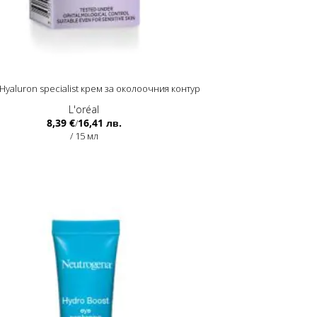
 Hyaluron specialist крем за околоочния контур
L'oréal
8,39 €
16,41 лв.
/
/ 15 мл