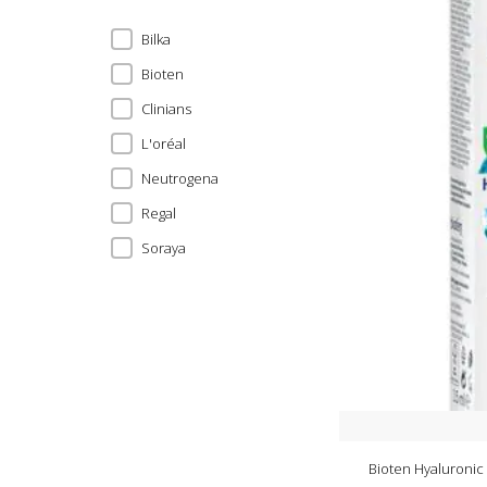
Bilka
Bioten
Clinians
L'oréal
Neutrogena
Regal
Soraya
Bioten Hyaluroni