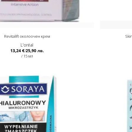
Revitalift околоочен крем
Ski
L'oréal
13,24 €
25,90 лв.
/
/ 15 мл