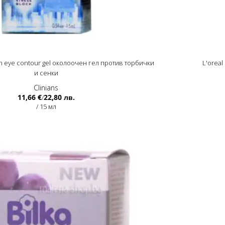
tion eye contour gel околоочен гел против торбички
L'oreal
и сенки
Clinians
11,66 €
22,80 лв.
/
/ 15 мл