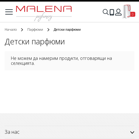
Моята
Търсене
0
Вход
Начало
Парфюми
Детски парфюми
Детски парфюми
Не можем да намерим продукти, отговарящи на
селекцията.
За нас