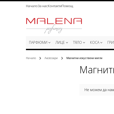
Начало
За нас
Контакти
Помощ
Прескачане
към
съдържанието
ПАРФЮМИ
ЛИЦЕ
ТЯЛО
КОСА
ГР
Начало
Аксесоари
Магнитни изкуствени мигли
Магнит
Не можем да нам