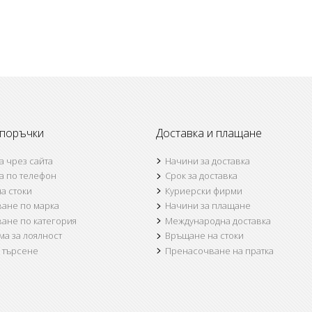
 поръчки
Доставка и плащане
а чрез сайта
Начини за доставка
а по телефон
Срок за доставка
а стоки
Куриерски фирми
ване по марка
Начини за плащане
ване по категория
Международна доставка
а за лоялност
Връщане на стоки
а търсене
Пренасочване на пратка