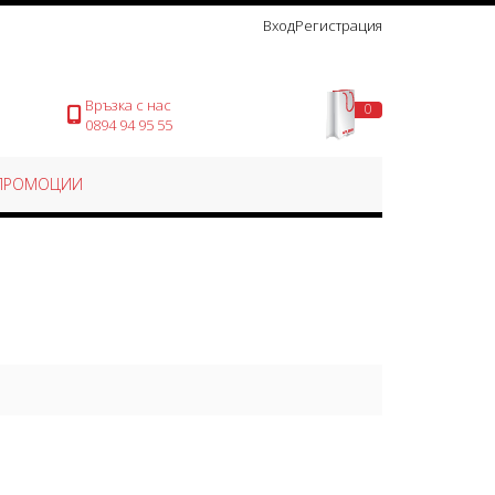
Вход
Регистрация
Връзка с нас
0
Моята количка
0894 94 95 55
ПРОМОЦИИ