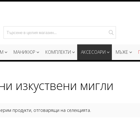
Търсене
ИМ
МАНИКЮР
КОМПЛЕКТИ
АКСЕСОАРИ
МЪЖЕ
ни изкуствени мигли
ерим продукти, отговарящи на селекцията.