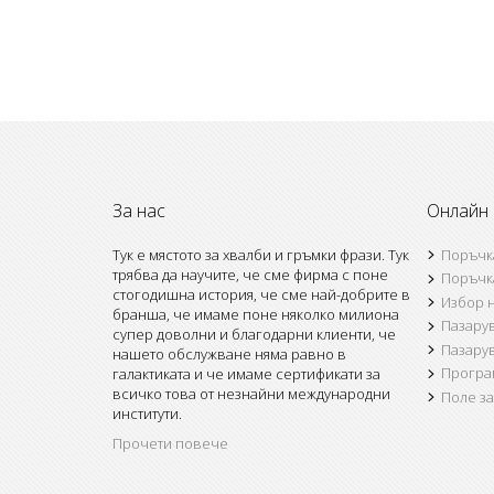
За нас
Онлайн
Тук е мястото за хвалби и гръмки фрази. Тук
Поръчк
трябва да научите, че сме фирма с поне
Поръчк
стогодишна история, че сме най-добрите в
Избор н
бранша, че имаме поне няколко милиона
Пазару
супер доволни и благодарни клиенти, че
Пазару
нашето обслужване няма равно в
Програм
галактиката и че имаме сертификати за
всичко това от незнайни международни
Поле з
институти.
Прочети повече