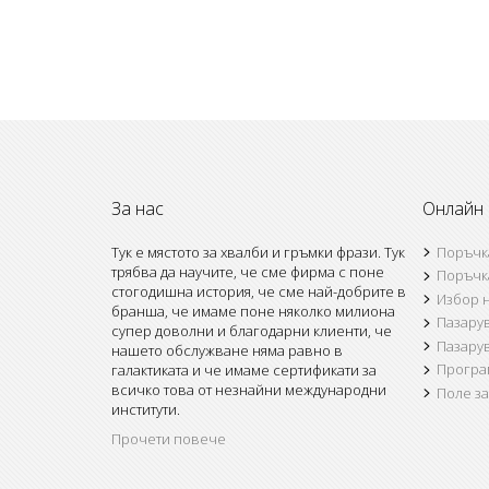
За нас
Онлайн
Тук е мястото за хвалби и гръмки фрази. Тук
Поръчк
трябва да научите, че сме фирма с поне
Поръчк
стогодишна история, че сме най-добрите в
Избор н
бранша, че имаме поне няколко милиона
Пазару
супер доволни и благодарни клиенти, че
Пазару
нашето обслужване няма равно в
Програм
галактиката и че имаме сертификати за
всичко това от незнайни международни
Поле з
институти.
Прочети повече