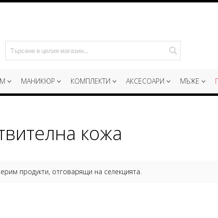
Търсене
ИМ
МАНИКЮР
КОМПЛЕКТИ
АКСЕСОАРИ
МЪЖЕ
твителна кожа
ерим продукти, отговарящи на селекцията.