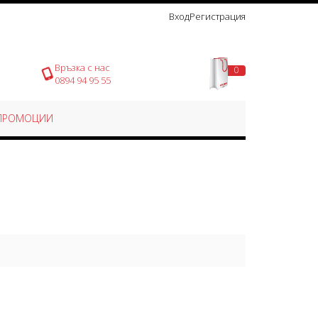
Вход
Регистрация
Връзка с нас
0
Моята количка
0894 94 95 55
ПРОМОЦИИ