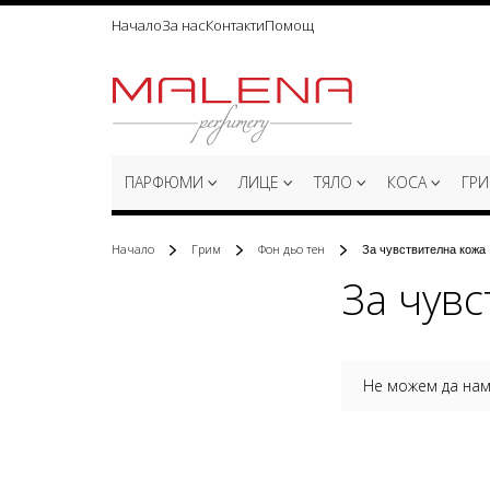
Начало
За нас
Контакти
Помощ
Прескачане
към
съдържанието
ПАРФЮМИ
ЛИЦЕ
ТЯЛО
КОСА
ГР
Начало
Грим
Фон дьо тен
За чувствителна кожа
За чувс
Не можем да нам