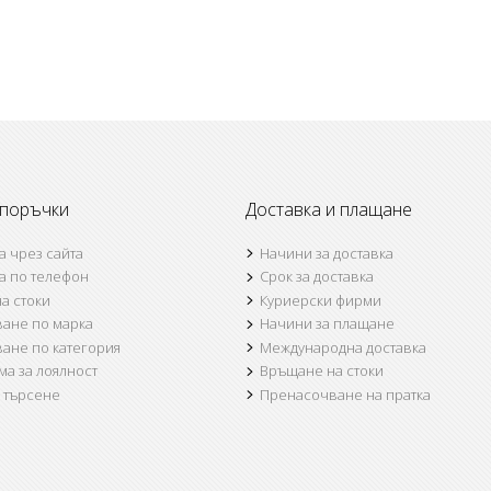
 поръчки
Доставка и плащане
а чрез сайта
Начини за доставка
а по телефон
Срок за доставка
а стоки
Куриерски фирми
ване по марка
Начини за плащане
ване по категория
Международна доставка
а за лоялност
Връщане на стоки
а търсене
Пренасочване на пратка