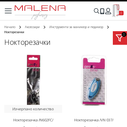
Моята
Търсене
0
Вход
Начало
Аксесоари
Инструменти за маникюр и педикюр
Нокторезачки
Нокторезачки
Изчерпано количество
Нокторезачка /N602FC/
Нокторезачка /VN 037/