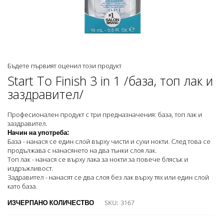
Преминете
Бъдете първият оценил този продукт
към
Start To Finish 3 in 1 /база, топ лак и
началото
заздравител/
на
галерия
със
Професионален продукт с три предназначения: база, топ лак и
снимки
заздравител.
Начин на употреба:
База - нанася се един слой върху чисти и сухи нокти. След това се
продължава с нанасянето на два тънки слоя лак.
Топ лак - нанася се върху лака за нокти за повече блясък и
издръжливост.
Задравител - нанасят се два слоя без лак върху тях или един слой
като база.
ИЗЧЕРПАНО КОЛИЧЕСТВО
SKU
3167