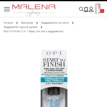
Моята
Търсене
0
Вход
Начало
Маникюр
Заздравители за нокти
Заздравител против цепене
Start To Finish 3 in 1 /база, топ лак и заздравител/
Преминете
към
края
на
галерията
на
изображенията